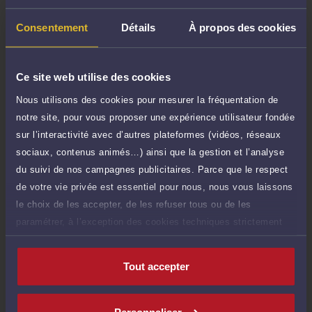
Consentement
Détails
À propos des cookies
Consultation écrite
360 €
Etude de votre dossier + possibilité
TTC
d'ajout d'une pièce jointe
Ce site web utilise des cookies
Consulter par écrit
Nous utilisons des cookies pour mesurer la fréquentation de
notre site, pour vous proposer une expérience utilisateur fondée
Payer des honoraires ou une facture
sur l’interactivité avec d’autres plateformes (vidéos, réseaux
Vous souhaitez payer une facture ou des
honoraires à l’avocat par Carte Bancaire.
sociaux, contenus animés…) ainsi que la gestion et l’analyse
du suivi de nos campagnes publicitaires. Parce que le respect
Payer
de votre vie privée est essentiel pour nous, nous vous laissons
le choix de les accepter, de les refuser tous ou de les
paramétrer, à l’exception des cookies techniques strictement
nécessaires au fonctionnement du site.
Compétences
Tout accepter
Droit international et de l'Union européenne
Personnaliser