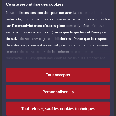
Droit immobilier
Ce site web utilise des cookies
(Droit de la construction)
Nous utilisons des cookies pour mesurer la fréquentation de
notre site, pour vous proposer une expérience utilisateur fondée
Droit de la famille, des personnes et de leur patrimoine
sur l’interactivité avec d’autres plateformes (vidéos, réseaux
sociaux, contenus animés…) ainsi que la gestion et l’analyse
Droit public
du suivi de nos campagnes publicitaires. Parce que le respect
de votre vie privée est essentiel pour nous, nous vous laissons
le choix de les accepter, de les refuser tous ou de les
paramétrer, à l’exception des cookies techniques strictement
nécessaires au fonctionnement du site.
Langues
Tout accepter
Personnaliser
Disponibilités
Tout refuser, sauf les cookies techniques
Rendez-vous
Consultation
cabinet
téléphonique