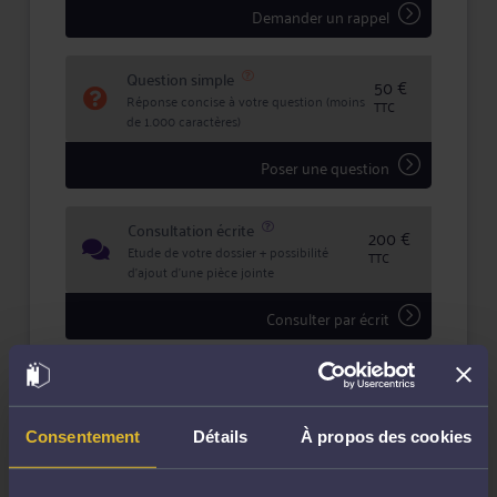
litiges de voisinage, servitudes de passage/ de vue/
Demander un rappel
d’écoulement des eaux pluviales, etc...
Me Sarah HUOT vous conseillera sur la stratégie à
adopter en fonction de votre problématique et
Question simple
50 €
déterminera, avec vous, l’action à engager pour
Réponse concise à votre question (moins
obtenir gain de cause.
TTC
de 1.000 caractères)
Poser une question
Consultation écrite
200 €
Etude de votre dossier + possibilité
TTC
d'ajout d'une pièce jointe
Consulter par écrit
Consentement
Détails
À propos des cookies
Compétences