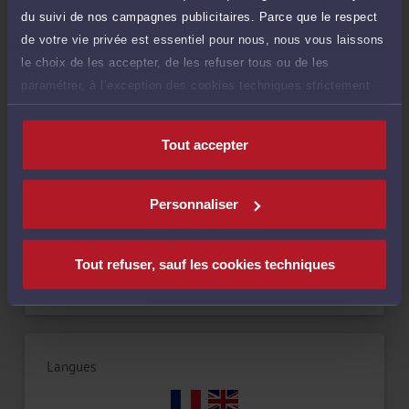
du suivi de nos campagnes publicitaires. Parce que le respect
de votre vie privée est essentiel pour nous, nous vous laissons
le choix de les accepter, de les refuser tous ou de les
paramétrer, à l’exception des cookies techniques strictement
Compétences
nécessaires au fonctionnement du site.
Tout accepter
Droit du crédit et de la consommation
Personnaliser
Droit immobilier
Droit commercial, des affaires et de la concurrence
Tout refuser, sauf les cookies techniques
Langues