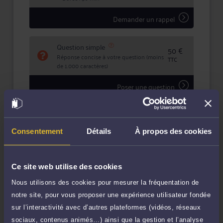
Demander un rappel
Question simple
50 €
Réponse concise à votre question (moins
TTC
de 1.000 caractères)
Poser une question
Consultation écrite
150 €
Etude de votre dossier + possibilité
TTC
Consentement
Détails
À propos des cookies
d'ajout d'une pièce jointe
Consulter par écrit
Ce site web utilise des cookies
Payer des honoraires ou une facture
Nous utilisons des cookies pour mesurer la fréquentation de
Vous souhaitez payer une facture ou des
notre site, pour vous proposer une expérience utilisateur fondée
honoraires à l’avocat par Carte Bancaire.
sur l’interactivité avec d’autres plateformes (vidéos, réseaux
Payer
sociaux, contenus animés…) ainsi que la gestion et l’analyse