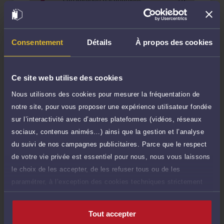
TTC
100 €
Durée : 60 min
Demander un rappel
Consentement
Détails
À propos des cookies
Question simple
50 €
Réponse concise à votre question (moins
TTC
de 1.000 caractères)
Ce site web utilise des cookies
Nous utilisons des cookies pour mesurer la fréquentation de
Poser une question
notre site, pour vous proposer une expérience utilisateur fondée
sur l’interactivité avec d’autres plateformes (vidéos, réseaux
Consultation écrite
200 €
sociaux, contenus animés…) ainsi que la gestion et l’analyse
Etude de votre dossier + possibilité
TTC
d'ajout d'une pièce jointe
du suivi de nos campagnes publicitaires. Parce que le respect
de votre vie privée est essentiel pour nous, nous vous laissons
Consulter par écrit
le choix de les accepter, de les refuser tous ou de les
paramétrer, à l’exception des cookies techniques strictement
Payer des honoraires ou une facture
nécessaires au fonctionnement du site.
Vous souhaitez payer une facture ou des
honoraires à l’avocat par Carte Bancaire.
Tout accepter