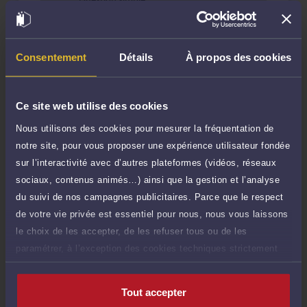
70 €
Réponse concise à votre question (moins
TTC
de 1.000 caractères)
Poser une question
Consentement
Détails
À propos des cookies
Consultation écrite
200 €
Etude de votre dossier + possibilité
Ce site web utilise des cookies
TTC
d'ajout d'une pièce jointe
Nous utilisons des cookies pour mesurer la fréquentation de
Consulter par écrit
notre site, pour vous proposer une expérience utilisateur fondée
sur l’interactivité avec d’autres plateformes (vidéos, réseaux
sociaux, contenus animés…) ainsi que la gestion et l’analyse
Payer des honoraires ou une facture
Vous souhaitez payer une facture ou des
du suivi de nos campagnes publicitaires. Parce que le respect
honoraires à l’avocat par Carte Bancaire.
de votre vie privée est essentiel pour nous, nous vous laissons
le choix de les accepter, de les refuser tous ou de les
Payer
paramétrer, à l’exception des cookies techniques strictement
nécessaires au fonctionnement du site.
Tout accepter