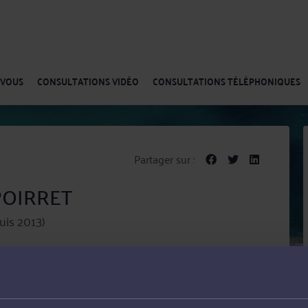
-VOUS
CONSULTATIONS VIDÉO
CONSULTATIONS TÉLÉPHONIQUES
Partager sur :
 POIRRET
uis 2013)
 à Ris-Orangis., en tant qu'Avocat Associé du cabinet AD