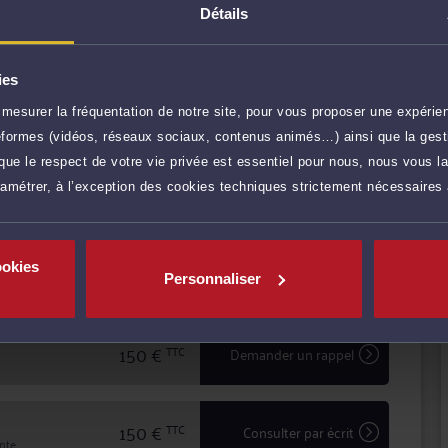
Droit immobilier.
Détails
ôle de conseil et de représentation en justice.
RET permet d'assurer une prestation de conseil à
ies
lité devant les tribunaux.
mesurer la fréquentation de notre site, pour vous proposer une expérien
ère à l'écoute et au dialogue, et vous aide à faire
r plus
ateformes (vidéos, réseaux sociaux, contenus animés…) ainsi que la gesti
uridique.
ue le respect de votre vie privée est essentiel pour nous, nous vous la
ramétrer, à l’exception des cookies techniques strictement nécessaires
150 €
TTC
Prendre RDV
ookies
150 €
TTC
Prendre RDV
Personnaliser
150 €
TTC
Demander un rappel
150 €
TTC
Consulter par écrit
inte