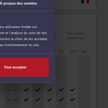
Langues
À propos des cookies
Disponibilités
ce utilisateur fondée sur
Rendez-vous
Consultation
Consultation
on et l’analyse du suivi de nos
cabinet
vidéo
téléphonique
issons le choix de les accepter,
 au fonctionnement du site.
HORAIRES
LUN
MAR
MER
JEU
VEN
SAM
08h - 10h
Tout accepter
10h - 12h
12h - 14h
14h - 16h
16h - 18h