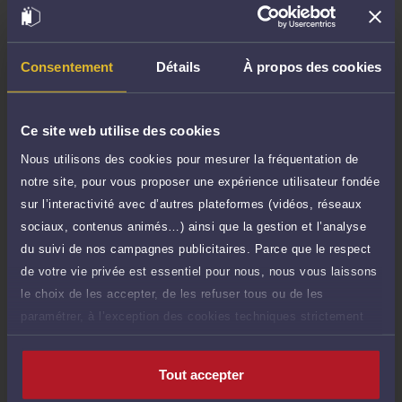
TTC
de 1.000 caractères)
Poser une question
Consentement
Détails
À propos des cookies
Consultation écrite
90 €
Etude de votre dossier + possibilité d'ajout
TTC
Ce site web utilise des cookies
d'une pièce jointe
Nous utilisons des cookies pour mesurer la fréquentation de
Consulter par écrit
notre site, pour vous proposer une expérience utilisateur fondée
sur l’interactivité avec d’autres plateformes (vidéos, réseaux
Payer des honoraires ou une facture
sociaux, contenus animés…) ainsi que la gestion et l’analyse
Vous souhaitez payer une facture ou des
du suivi de nos campagnes publicitaires. Parce que le respect
honoraires à l’avocat par Carte Bancaire.
de votre vie privée est essentiel pour nous, nous vous laissons
Payer
le choix de les accepter, de les refuser tous ou de les
paramétrer, à l’exception des cookies techniques strictement
nécessaires au fonctionnement du site.
Tout accepter
Compétences