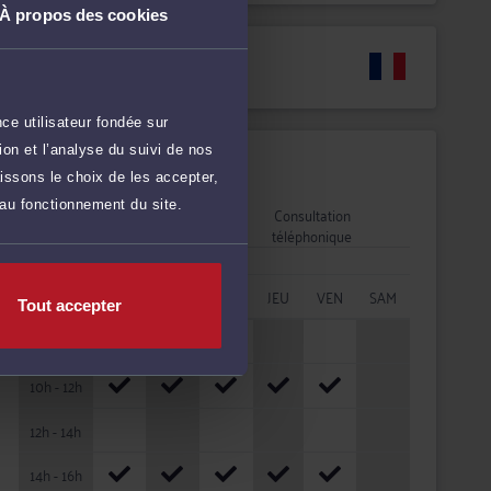
À propos des cookies
Langues
ce utilisateur fondée sur
on et l’analyse du suivi de nos
Disponibilités
issons le choix de les accepter,
 au fonctionnement du site.
Rendez-vous
Consultation
cabinet
téléphonique
HORAIRES
LUN
MAR
MER
JEU
VEN
SAM
Tout accepter
08h - 10h
10h - 12h
12h - 14h
14h - 16h