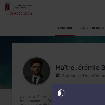
ANNUAIRE
PRENDRE RENDEZ
Maître Jérémie
Barreau de Douai (depui
Avocat au Barreau de Douai, Maître Jérémie BOULAIR
les domaines du Droit du crédit et de la consommation
assurances et de la responsabilité.