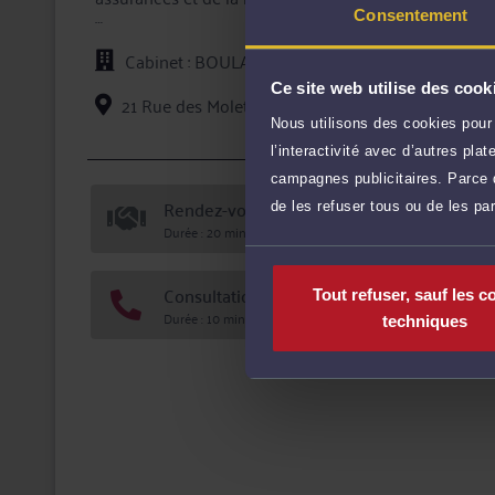
Consentement
Il a créé en 2011 le cabinet BOULAIRE AVOCAT, cabine
Cabinet : BOULAIRE
En 2017, avec trois autres confrères, il crée NEXT AV
Marseille.
Ce site web utilise des cook
21 Rue des Molettes 59286 ROOST WARENDIN
Nous utilisons des cookies pour 
Voi
l’interactivité avec d’autres pl
campagnes publicitaires. Parce q
Rendez-vous cabinet
de les refuser tous ou de les pa
Durée : 20 min
Consultation téléphonique
Tout refuser, sauf les c
Durée : 10 min
techniques