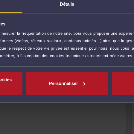
Détails
t d'avocat à la Cour d'appel de Douai.
OCAT, société d'avocats inter-barreaux dont le siège est à
ies
mesurer la fréquentation de notre site, pour vous proposer une expérien
r plus
ateformes (vidéos, réseaux sociaux, contenus animés…) ainsi que la gesti
ue le respect de votre vie privée est essentiel pour nous, nous vous la
ramétrer, à l’exception des cookies techniques strictement nécessaires
90 €
TTC
Prendre RDV
ookies
45 €
TTC
Demander un rappel
Personnaliser