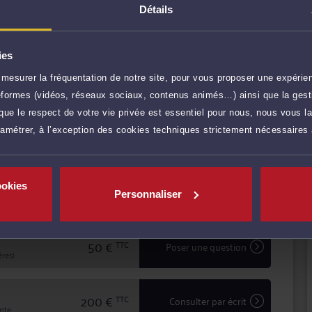
tence, Me LOIZEAU vous conseille efficacement et
Détails
ur défendre vos intérêts.
transparence avec ses clients pour mettre
iges, défendre leurs intérêts avec ténacité et efficacité.
ies
mesurer la fréquentation de notre site, pour vous proposer une expérien
r plus
ateformes (vidéos, réseaux sociaux, contenus animés…) ainsi que la gesti
ue le respect de votre vie privée est essentiel pour nous, nous vous la
ramétrer, à l’exception des cookies techniques strictement nécessaires
65 €
TTC
Prendre RDV
ookies
40 €
TTC
Demander un rappel
Personnaliser
50 €
TTC
Poser une question
res)
200 €
TTC
Consulter par écrit
inte