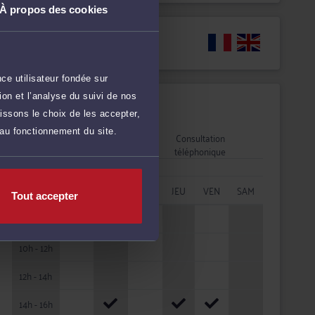
À propos des cookies
Langues
ce utilisateur fondée sur
on et l’analyse du suivi de nos
Disponibilités
issons le choix de les accepter,
 au fonctionnement du site.
Rendez-vous
Consultation
cabinet
téléphonique
HORAIRES
LUN
MAR
MER
JEU
VEN
SAM
Tout accepter
08h - 10h
10h - 12h
12h - 14h
14h - 16h