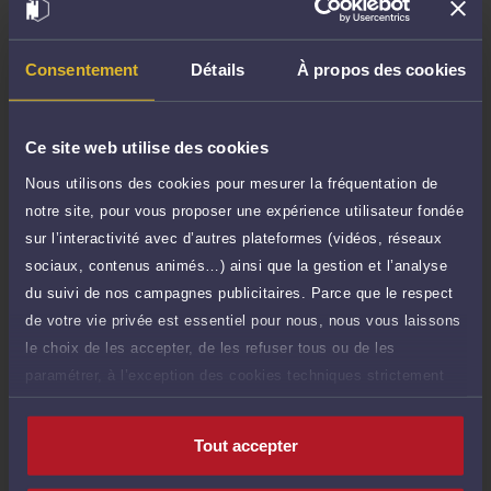
Demander un rappel
Consentement
Détails
À propos des cookies
Question simple
40 €
Réponse concise à votre question (moins
TTC
de 1.000 caractères)
Ce site web utilise des cookies
Nous utilisons des cookies pour mesurer la fréquentation de
Poser une question
notre site, pour vous proposer une expérience utilisateur fondée
sur l’interactivité avec d’autres plateformes (vidéos, réseaux
Consultation écrite
150 €
sociaux, contenus animés…) ainsi que la gestion et l’analyse
Etude de votre dossier + possibilité
TTC
d'ajout d'une pièce jointe
du suivi de nos campagnes publicitaires. Parce que le respect
de votre vie privée est essentiel pour nous, nous vous laissons
Consulter par écrit
le choix de les accepter, de les refuser tous ou de les
paramétrer, à l’exception des cookies techniques strictement
nécessaires au fonctionnement du site.
Tout accepter
Compétences