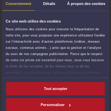
TTC
de 1.000 caractères)
Consentement
Détails
À propos des cookies
Poser une question
Ce site web utilise des cookies
Consultation écrite
190 €
Nous utilisons des cookies pour mesurer la fréquentation de
Etude de votre dossier + possibilité
TTC
notre site, pour vous proposer une expérience utilisateur fondée
d'ajout d'une pièce jointe
sur l’interactivité avec d’autres plateformes (vidéos, réseaux
Consulter par écrit
sociaux, contenus animés…) ainsi que la gestion et l’analyse
du suivi de nos campagnes publicitaires. Parce que le respect
Voir sa Grille indicative des Honoraires
de votre vie privée est essentiel pour nous, nous vous laissons
le choix de les accepter, de les refuser tous ou de les
paramétrer, à l’exception des cookies techniques strictement
nécessaires au fonctionnement du site.
Compétences
Tout accepter
Droit de la famille, des personnes et de leur patrimoine
Personnaliser
Droit du travail