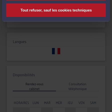
Tout refuser, sauf les cookies techniques
Droit de la sécurité sociale et de la protection sociale
Langues
Disponibilités
Rendez-vous
Consultation
cabinet
téléphonique
HORAIRES
LUN
MAR
MER
JEU
VEN
SAM