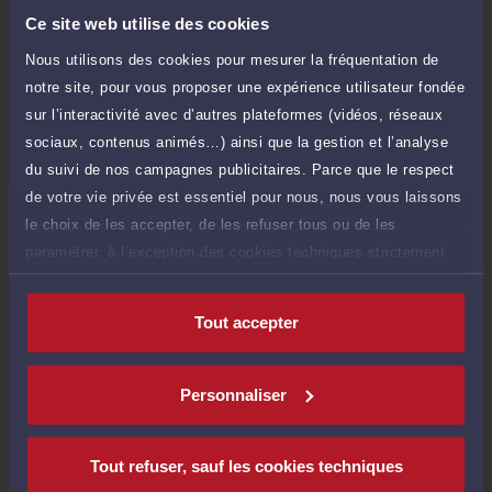
Ce site web utilise des cookies
Compétences
Nous utilisons des cookies pour mesurer la fréquentation de
notre site, pour vous proposer une expérience utilisateur fondée
Droit de la famille, des personnes et de leur patrimoine
sur l’interactivité avec d’autres plateformes (vidéos, réseaux
sociaux, contenus animés…) ainsi que la gestion et l’analyse
du suivi de nos campagnes publicitaires. Parce que le respect
de votre vie privée est essentiel pour nous, nous vous laissons
Langues
le choix de les accepter, de les refuser tous ou de les
paramétrer, à l’exception des cookies techniques strictement
nécessaires au fonctionnement du site.
Tout accepter
Disponibilités
Personnaliser
Rendez-vous
Consultation
cabinet
téléphonique
Tout refuser, sauf les cookies techniques