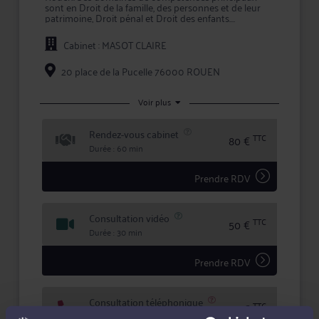
sont en Droit de la famille, des personnes et de leur
patrimoine, Droit pénal et Droit des enfants.
Le champ d'exercice de Maître MASOT s'étend des
Cabinet : MASOT CLAIRE
prestations de conseil, comme les consultations
juridiques, aux mandats de représentation lors d'une
procédure, en passant par la prise en charge des
20 place de la Pucelle 76000 ROUEN
démarches et formalités afférentes à chaque dossier.
Maître MASOT accorde une importance toute
Voir plus
particulière à l'écoute et au dialogue, et vous aide à
faire valoir vos droits en toute confidentialité et
Rendez-vous cabinet
sécurité juridique.
TTC
80 €
Durée : 60 min
Prendre RDV
Consultation vidéo
TTC
50 €
Durée : 30 min
Prendre RDV
Consultation téléphonique
TTC
50 €
Durée : 30 min