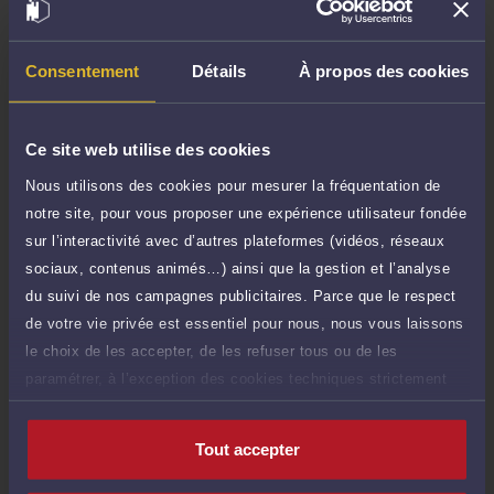
Demander un rappel
Consentement
Détails
À propos des cookies
Question simple
50 €
Réponse concise à votre question (moins
TTC
de 1.000 caractères)
Ce site web utilise des cookies
Nous utilisons des cookies pour mesurer la fréquentation de
Poser une question
notre site, pour vous proposer une expérience utilisateur fondée
sur l’interactivité avec d’autres plateformes (vidéos, réseaux
Consultation écrite
150 €
sociaux, contenus animés…) ainsi que la gestion et l’analyse
Etude de votre dossier + possibilité
TTC
d'ajout d'une pièce jointe
du suivi de nos campagnes publicitaires. Parce que le respect
de votre vie privée est essentiel pour nous, nous vous laissons
Consulter par écrit
le choix de les accepter, de les refuser tous ou de les
paramétrer, à l’exception des cookies techniques strictement
nécessaires au fonctionnement du site.
Tout accepter
Compétences