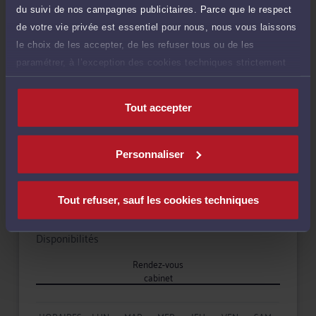
du suivi de nos campagnes publicitaires. Parce que le respect
Droit immobilier
de votre vie privée est essentiel pour nous, nous vous laissons
le choix de les accepter, de les refuser tous ou de les
paramétrer, à l’exception des cookies techniques strictement
Droit rural
nécessaires au fonctionnement du site.
Tout accepter
Langues
Personnaliser
Tout refuser, sauf les cookies techniques
Disponibilités
Rendez-vous
cabinet