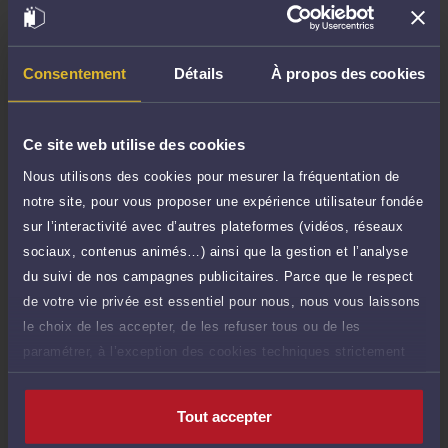
Demander un rappel
Consentement
Détails
À propos des cookies
Question simple
50 €
Réponse concise à votre question (moins
TTC
de 1.000 caractères)
Ce site web utilise des cookies
Poser une question
Nous utilisons des cookies pour mesurer la fréquentation de
notre site, pour vous proposer une expérience utilisateur fondée
Consultation écrite
sur l’interactivité avec d’autres plateformes (vidéos, réseaux
300 €
Etude de votre dossier + possibilité
sociaux, contenus animés…) ainsi que la gestion et l’analyse
TTC
d'ajout d'une pièce jointe
du suivi de nos campagnes publicitaires. Parce que le respect
de votre vie privée est essentiel pour nous, nous vous laissons
Consulter par écrit
le choix de les accepter, de les refuser tous ou de les
Voir sa Grille indicative des Honoraires
paramétrer, à l’exception des cookies techniques strictement
nécessaires au fonctionnement du site.
Tout accepter
Compétences