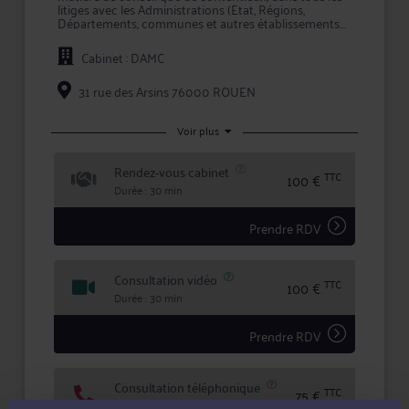
litiges avec les Administrations (Etat, Régions,
Départements, communes et autres établissements
publics).
Cabinet : DAMC
Maître SUXE intervient à la fois comme conseil en
amont des conflits, et comme avocat chargé
d'assurer la défense de vos intérêts devant les
31 rue des Arsins 76000 ROUEN
tribunaux, que ce soit en défense, ou pour engager
une procédure contre l'adversaire.
Voir plus
Maître SUXE accorde une importance toute
particulière à l'écoute et au dialogue, et vous aide à
Rendez-vous cabinet
faire valoir vos droits en toute confidentialité et
TTC
100 €
sécurité juridique.
Durée : 30 min
Prendre RDV
Consultation vidéo
TTC
100 €
Durée : 30 min
Prendre RDV
Consultation téléphonique
TTC
75 €
Durée : 30 min