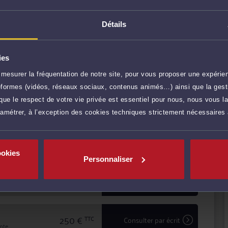
Détails
ies
r plus
ssurer une prestation de conseil à valeur ajoutée et
mesurer la fréquentation de notre site, pour vous proposer une expérien
ribunaux.
ateformes (vidéos, réseaux sociaux, contenus animés…) ainsi que la gesti
100 €
TTC
Prendre RDV
et de transparence avec ses clients pour
ue le respect de votre vie privée est essentiel pour nous, nous vous la
s de litiges, défendre leurs intérêts avec ténacité et
ramétrer, à l’exception des cookies techniques strictement nécessaires
90 €
TTC
Demander un rappel
ookies
Personnaliser
60 €
TTC
Poser une question
res)
250 €
TTC
Consulter par écrit
inte