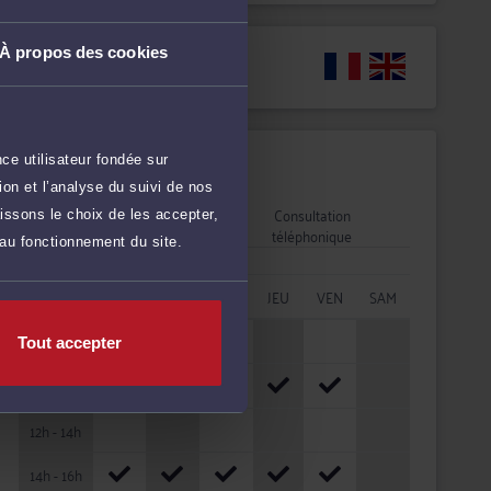
À propos des cookies
Langues
ce utilisateur fondée sur
Disponibilités
on et l’analyse du suivi de nos
Rendez-vous
Consultation
issons le choix de les accepter,
cabinet
téléphonique
 au fonctionnement du site.
HORAIRES
LUN
MAR
MER
JEU
VEN
SAM
08h - 10h
Tout accepter
10h - 12h
12h - 14h
14h - 16h