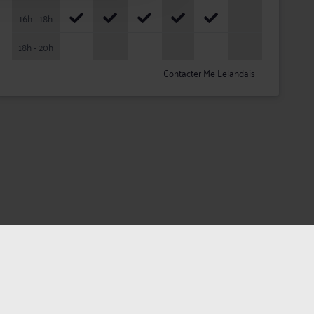
16h - 18h
18h - 20h
Contacter Me Lelandais