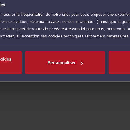
ne procédure judiciaire.
ies
ière à l'écoute et au dialogue, et vous aide à faire
mesurer la fréquentation de notre site, pour vous proposer une expérien
uridique.
ateformes (vidéos, réseaux sociaux, contenus animés…) ainsi que la gesti
ue le respect de votre vie privée est essentiel pour nous, nous vous la
ramétrer, à l’exception des cookies techniques strictement nécessaires
r plus
ookies
Personnaliser