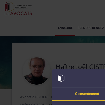
ANNUAIRE
PRENDRE RENDEZ
Maître Joël CI
Barreau de Rouen
Spécialiste
Droit commercial, 
Consentement
Avocat à ROUEN CÉDEX 2, Maître Joël CISTERNE inter
Maître CISTERNE apporte à ses clients la compétence e