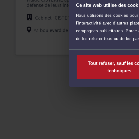
défense de leurs intérêts, tant en conseil que lors d'u
Ce site web utilise des cook
Maître CISTERNE accorde une importance toute particul
Nous utilisons des cookies pour 
Cabinet : CISTERNE AVOCATS
valoir vos droits en toute confidentialité et sécurité j
l’interactivité avec d’autres pl
51 boulevard de la Marne 76007 ROUEN CEDEX
campagnes publicitaires. Parce q
de les refuser tous ou de les pa
Voi
Tout refuser, sauf les c
techniques