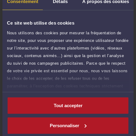
TTC
Consentement
Détails
À propos des cookies
de 1.000 caractères)
Poser une question
Ce site web utilise des cookies
Consultation écrite
Nous utilisons des cookies pour mesurer la fréquentation de
200 €
Etude de votre dossier + possibilité
notre site, pour vous proposer une expérience utilisateur fondée
TTC
d'ajout d'une pièce jointe
sur l’interactivité avec d’autres plateformes (vidéos, réseaux
sociaux, contenus animés…) ainsi que la gestion et l’analyse
Consulter par écrit
du suivi de nos campagnes publicitaires. Parce que le respect
de votre vie privée est essentiel pour nous, nous vous laissons
le choix de les accepter, de les refuser tous ou de les
paramétrer, à l’exception des cookies techniques strictement
Compétences
nécessaires au fonctionnement du site.
Tout accepter
Réparation du préjudice corporel
Personnaliser
Droit pénal général