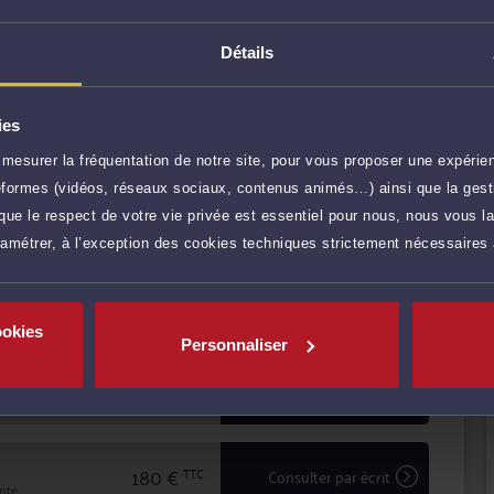
étence, Me MASSON vous conseille efficacement et
ur défendre vos intérêts.
Détails
ransparence avec ses clients pour mettre
iges, défendre leurs intérêts avec ténacité et efficacité.
ies
r plus
mesurer la fréquentation de notre site, pour vous proposer une expérien
ateformes (vidéos, réseaux sociaux, contenus animés…) ainsi que la gesti
100 €
TTC
Prendre RDV
ue le respect de votre vie privée est essentiel pour nous, nous vous la
ramétrer, à l’exception des cookies techniques strictement nécessaires
50 €
TTC
Demander un rappel
ookies
Personnaliser
25 €
TTC
Poser une question
res)
180 €
TTC
Consulter par écrit
inte