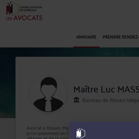
ANNUAIRE
PRENDRE RENDEZ
Maître Luc MA
Barreau de Rouen (depu
Avocat à Rouen, Maître Luc MASSON intervient tant e
principalement en Procédure d'appel, Droit routier et 
affaires et de la concurrence.