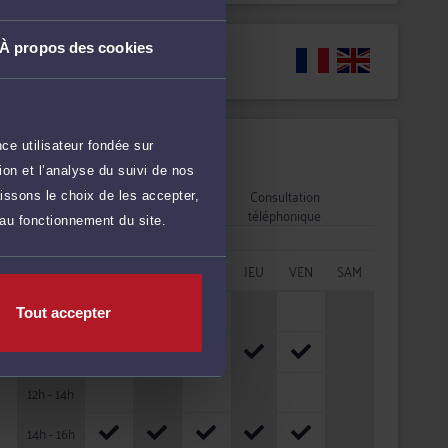
À propos des cookies
Langues
ce utilisateur fondée sur
Disponibilités
on et l’analyse du suivi de nos
Rendez-vous
Consultation
issons le choix de les accepter,
cabinet
téléphonique
 au fonctionnement du site.
HORAIRES
LUN
MAR
MER
JEU
VEN
SAM
08h - 10h
Tout accepter
10h - 12h
12h - 14h
14h - 16h