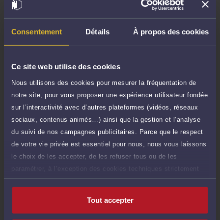
Demander un rappel
Consentement
Détails
À propos des cookies
Question simple
50 €
Réponse concise à votre question (moins
TTC
de 1.000 caractères)
Ce site web utilise des cookies
Nous utilisons des cookies pour mesurer la fréquentation de
Poser une question
notre site, pour vous proposer une expérience utilisateur fondée
sur l’interactivité avec d’autres plateformes (vidéos, réseaux
Consultation écrite
200 €
sociaux, contenus animés…) ainsi que la gestion et l’analyse
Etude de votre dossier + possibilité
TTC
d'ajout d'une pièce jointe
du suivi de nos campagnes publicitaires. Parce que le respect
de votre vie privée est essentiel pour nous, nous vous laissons
Consulter par écrit
le choix de les accepter, de les refuser tous ou de les
paramétrer, à l’exception des cookies techniques strictement
nécessaires au fonctionnement du site.
Tout accepter
Compétences