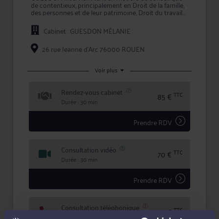
de contentieux, principalement en Droit de la famille,
des personnes et de leur patrimoine, Droit du travail
et Droit pénal.
Cabinet : GUESDON MÉLANIE
Pour toute problématique dans ses champs de
compétence, Me GUESDON vous conseille
efficacement et vous assiste en justice, que ce soit en
26 rue Jeanne d'Arc 76000 ROUEN
demande ou pour défendre vos intérêts.
Maître GUESDON accorde une importance toute
Voir plus
particulière à l'écoute et au dialogue, et vous aide à
faire valoir vos droits en toute confidentialité et
Rendez-vous cabinet
sécurité juridique.
TTC
85 €
Durée : 30 min
Prendre RDV
Consultation vidéo
TTC
70 €
Durée : 30 min
Prendre RDV
Consultation téléphonique
TTC
60 €
Durée : 20 min