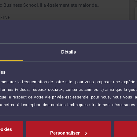
ec Business School, il a également été major de
 l'Université de Rouen, diplôme au terme duquel il a
ernationales.
SEINE
s et leurs dirigeants dans divers domaines du droit des
e assistance dans le cadre de contentieux commerciaux
r plus
ose de deux établissements, l'un au 13, rue de
des Dames à PARIS (75017)
Détails
250 €
TTC
Prendre RDV
ies
mesurer la fréquentation de notre site, pour vous proposer une expérien
250 €
TTC
Prendre RDV
ateformes (vidéos, réseaux sociaux, contenus animés…) ainsi que la gesti
ue le respect de votre vie privée est essentiel pour nous, nous vous la
ramétrer, à l’exception des cookies techniques strictement nécessaires
80 €
TTC
Demander un rappel
ookies
100 €
TTC
Poser une question
Personnaliser
res)