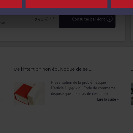
250 €
TTC
Consulter par écrit
inte
De l’intention non équivoque de se ...
D
Présentation de la problématique :
E
L’article L.134-12 du Code de commerce
dispose que : - En cas de cessation ...
e
››
Lire la suite
››