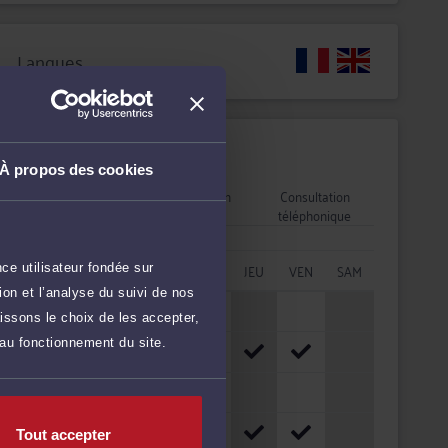
Langues
Disponibilités
À propos des cookies
Rendez-vous
Consultation
Consultation
cabinet
vidéo
téléphonique
HORAIRES
LUN
MAR
MER
JEU
VEN
SAM
ce utilisateur fondée sur
on et l’analyse du suivi de nos
08h - 10h
issons le choix de les accepter,
 au fonctionnement du site.
10h - 12h
12h - 14h
14h - 16h
Tout accepter