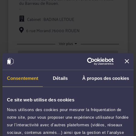
du Barreau de Rouen.
Maître LETOUE apporte à ses clients la compétence
et la réactivité indispensables à leur information et à
Cabinet : BADINA LETOUE
la défense de leurs intérêts, tant en conseil que lors
d'une procédure judiciaire.
6 rue Morand 76000 ROUEN
En prenant conseil ou en confiant la défense de vos
intérêts à Me LETOUE, vous bénéficiez d'une écoute
active, de compétences certifiées, et d'une totale
Voir plus
confidentialité dans le traitement de votre dossier.
Rendez-vous cabinet
TTC
240 €
Durée : 60 min
Prendre RDV
Consentement
Détails
À propos des cookies
Ce site web utilise des cookies
Nous utilisons des cookies pour mesurer la fréquentation de
Compétences
notre site, pour vous proposer une expérience utilisateur fondée
sur l’interactivité avec d’autres plateformes (vidéos, réseaux
Droit bancaire et financier
sociaux, contenus animés…) ainsi que la gestion et l’analyse