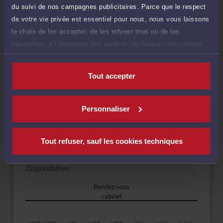
du suivi de nos campagnes publicitaires. Parce que le respect
Droit du crédit et de la consommation
de votre vie privée est essentiel pour nous, nous vous laissons
le choix de les accepter, de les refuser tous ou de les
paramétrer, à l’exception des cookies techniques strictement
Droit commercial, des affaires et de la concurrence
nécessaires au fonctionnement du site.
Tout accepter
Langues
Personnaliser
Tout refuser, sauf les cookies techniques
Disponibilités
Rendez-vous
cabinet