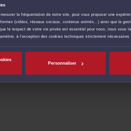
n amont des conflits, et comme avocat chargé d'assurer
ies
 ce soit en défense, ou pour engager une procédure
mesurer la fréquentation de notre site, pour vous proposer une expérien
ateformes (vidéos, réseaux sociaux, contenus animés…) ainsi que la gesti
ère à l'écoute et au dialogue, et vous aide à faire
uridique.
ue le respect de votre vie privée est essentiel pour nous, nous vous la
ramétrer, à l’exception des cookies techniques strictement nécessaires
r plus
ookies
Personnaliser