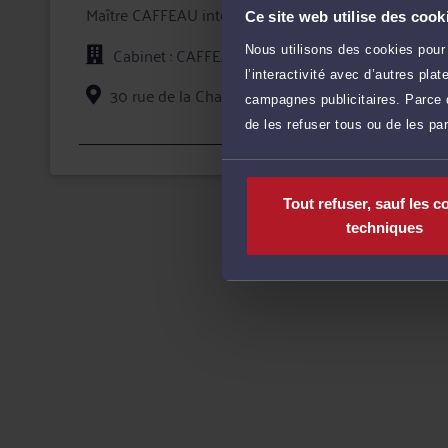
Maître CAFFEAU intervient à la fois comme conseil e
Ce site web utilise des cook
la défense de vos intérêts devant les tribunaux, que
contre l'adversaire.
Cabinet : CAFFEAU ORIANNE
Nous utilisons des cookies pour 
l’interactivité avec d’autres pl
Maître CAFFEAU accorde une importance toute particuli
30 rue de la Champmeslé 76000 ROUEN
valoir vos droits en toute confidentialité et sécurité j
campagnes publicitaires. Parce q
de les refuser tous ou de les pa
Voi
Tout refuser, sauf les c
techniques