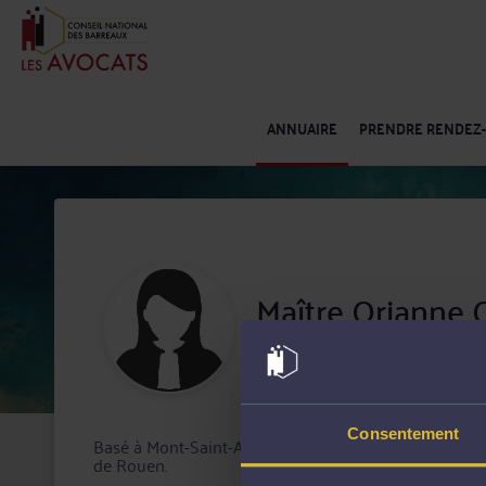
ANNUAIRE
PRENDRE RENDEZ
Maître Orianne
Barreau de Rouen
Consentement
Basé à Mont-Saint-Aignan, le cabinet de Maître Orian
de Rouen.