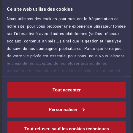
Avocat à Rouen, Maître Patrick CHABERT intervient
tant en matière de conseil que de contentieux,
principalement en Droit du travail et social et
Ce site web utilise des cookies
Procédures collectives et entreprises en difficultés.
Nous utilisons des cookies pour mesurer la fréquentation de
Maître CHABERT intervient à la fois comme conseil en
Cabinet : CHABERT PATRICK
amont des conflits, et comme avocat chargé
notre site, pour vous proposer une expérience utilisateur fondée
d'assurer la défense de vos intérêts devant les
sur l’interactivité avec d’autres plateformes (vidéos, réseaux
tribunaux, que ce soit en défense, ou pour engager
3 Rue du Donjon 76002 ROUEN CEDEX
une procédure contre l'adversaire.
sociaux, contenus animés…) ainsi que la gestion et l’analyse
Maître CHABERT accorde une importance toute
Voir plus
du suivi de nos campagnes publicitaires. Parce que le respect
particulière à l'écoute et au dialogue, et vous aide à
de votre vie privée est essentiel pour nous, nous vous laissons
faire valoir vos droits en toute confidentialité et
sécurité juridique.
le choix de les accepter, de les refuser tous ou de les
paramétrer, à l’exception des cookies techniques strictement
Compétences
nécessaires au fonctionnement du site.
Tout accepter
Droit du travail
Droit commercial, des affaires et de la concurrence
Personnaliser
Procédures collectives et entreprises en difficultés
Tout refuser, sauf les cookies techniques