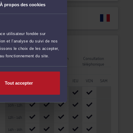
À propos des cookies
Langues
ce utilisateur fondée sur
on et l’analyse du suivi de nos
Disponibilités
issons le choix de les accepter,
 au fonctionnement du site.
Rendez-vous
Consultation
Consultation
cabinet
vidéo
téléphonique
HORAIRES
LUN
MAR
MER
JEU
VEN
SAM
Tout accepter
08h - 10h
10h - 12h
12h - 14h
14h - 16h