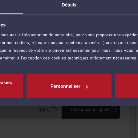
Détails
ant en matière de conseil que de contentieux,
droit de l'urbanisme et de l'aménagement, en Normandie
ies
es du droit public (collectivités territoriales,
lectoral, droit administratif général).
mesurer la fréquentation de notre site, pour vous proposer une expérien
r plus
ateformes (vidéos, réseaux sociaux, contenus animés…) ainsi que la gesti
tence, Me VINCENT vous conseille efficacement et
ur défendre vos intérêts.
ue le respect de votre vie privée est essentiel pour nous, nous vous la
ramétrer, à l’exception des cookies techniques strictement nécessaires
120 €
TTC
Prendre RDV
iez d'une confidentialité totale dans le traitement de
'avocat en matière d'expertise et de sécurité.
ookies
120 €
TTC
Prendre RDV
Personnaliser
90 €
TTC
Demander un rappel