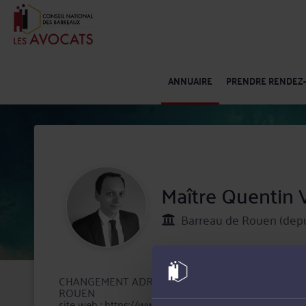
ANNUAIRE
PRENDRE RENDEZ
Maître Quentin
Barreau de Rouen (depu
CHANGEMENT ADRESSE au 31.03.2025 : Le Cabinet es
ROUEN
site web : https://www.quentinvincent-avocat.fr/