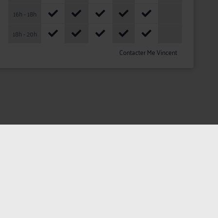
16h - 18h
18h - 20h
Contacter Me Vincent
ateurs
Plan du site
Assistance