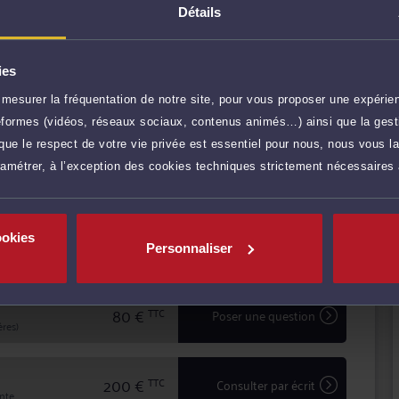
Détails
tence, Me SEDILLOT vous conseille efficacement et
ur défendre vos intérêts.
ciez d'une confidentialité totale dans le traitement de
ies
'avocat en matière d'expertise et de sécurité.
mesurer la fréquentation de notre site, pour vous proposer une expérien
r plus
ateformes (vidéos, réseaux sociaux, contenus animés…) ainsi que la gesti
ue le respect de votre vie privée est essentiel pour nous, nous vous la
ramétrer, à l’exception des cookies techniques strictement nécessaires
100 €
TTC
Prendre RDV
ookies
100 €
TTC
Demander un rappel
Personnaliser
80 €
TTC
Poser une question
res)
200 €
TTC
Consulter par écrit
inte