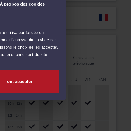
À propos des cookies
Langues
ce utilisateur fondée sur
on et l’analyse du suivi de nos
Disponibilités
issons le choix de les accepter,
 au fonctionnement du site.
Rendez-vous
Consultation
cabinet
téléphonique
HORAIRES
LUN
MAR
MER
JEU
VEN
SAM
Tout accepter
08h - 10h
10h - 12h
12h - 14h
14h - 16h