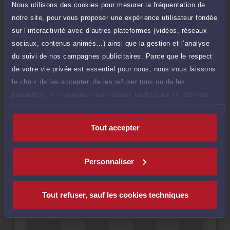
Nous utilisons des cookies pour mesurer la fréquentation de
notre site, pour vous proposer une expérience utilisateur fondée
Droit de la famille, des personnes et de leur patrimoine
sur l’interactivité avec d’autres plateformes (vidéos, réseaux
sociaux, contenus animés…) ainsi que la gestion et l’analyse
du suivi de nos campagnes publicitaires. Parce que le respect
de votre vie privée est essentiel pour nous, nous vous laissons
Langues
le choix de les accepter, de les refuser tous ou de les
paramétrer, à l’exception des cookies techniques strictement
nécessaires au fonctionnement du site.
Tout accepter
Disponibilités
Personnaliser
Rendez-vous
Consultation
cabinet
téléphonique
Tout refuser, sauf les cookies techniques
HORAIRES
LUN
MAR
MER
JEU
VEN
SAM