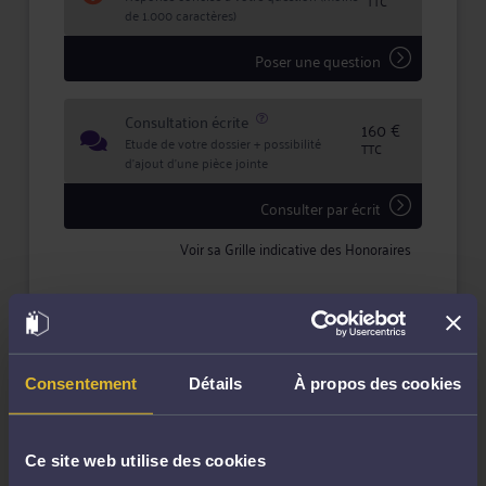
TTC
de 1.000 caractères)
Poser une question
Consultation écrite
160 €
Etude de votre dossier + possibilité
TTC
d'ajout d'une pièce jointe
Consulter par écrit
Voir sa Grille indicative des Honoraires
Compétences
Consentement
Détails
À propos des cookies
Droit des étrangers et de la nationalité
Ce site web utilise des cookies
Droit du dommage corporel