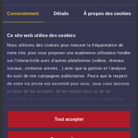
TTC
de 1.000 caractères)
Consentement
Détails
À propos des cookies
Poser une question
Consultation écrite
250 €
Ce site web utilise des cookies
Etude de votre dossier + possibilité
TTC
Nous utilisons des cookies pour mesurer la fréquentation de
d'ajout d'une pièce jointe
notre site, pour vous proposer une expérience utilisateur fondée
Consulter par écrit
sur l’interactivité avec d’autres plateformes (vidéos, réseaux
sociaux, contenus animés…) ainsi que la gestion et l’analyse
Payer des honoraires ou une facture
du suivi de nos campagnes publicitaires. Parce que le respect
Vous souhaitez payer une facture ou des
de votre vie privée est essentiel pour nous, nous vous laissons
honoraires à l’avocat par Carte Bancaire.
le choix de les accepter, de les refuser tous ou de les
paramétrer, à l’exception des cookies techniques strictement
Payer
nécessaires au fonctionnement du site.
Tout accepter
Compétences