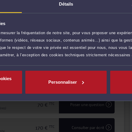
 prestations de conseil, comme les consultations
Détails
procédure, en passant par la prise en charge des
 intérêts à Me AVERLANT, vous bénéficiez d'une écoute
ies
identialité dans le traitement de votre dossier.
mesurer la fréquentation de notre site, pour vous proposer une expérien
r plus
ateformes (vidéos, réseaux sociaux, contenus animés…) ainsi que la gesti
ue le respect de votre vie privée est essentiel pour nous, nous vous la
ramétrer, à l’exception des cookies techniques strictement nécessaires
80 €
TTC
Prendre RDV
ookies
50 €
TTC
Demander un rappel
Personnaliser
70 €
TTC
Poser une question
res)
170 €
TTC
Consulter par écrit
inte