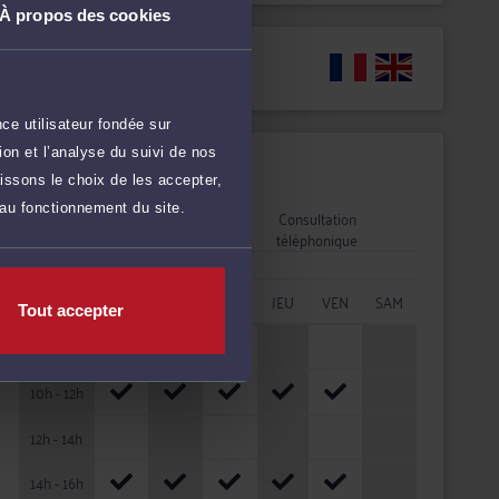
À propos des cookies
Langues
ce utilisateur fondée sur
on et l’analyse du suivi de nos
Disponibilités
issons le choix de les accepter,
 au fonctionnement du site.
Rendez-vous
Consultation
cabinet
téléphonique
HORAIRES
LUN
MAR
MER
JEU
VEN
SAM
Tout accepter
08h - 10h
10h - 12h
12h - 14h
14h - 16h