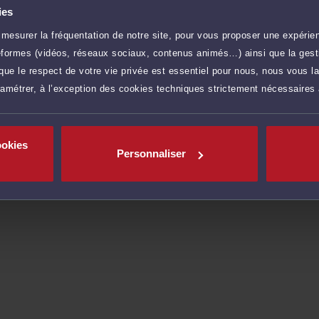
e et la réactivité indispensables à leur information et
ies
s d'une procédure judiciaire.
mesurer la fréquentation de notre site, pour vous proposer une expérien
éficiez d'une confidentialité totale dans le traitement
ateformes (vidéos, réseaux sociaux, contenus animés…) ainsi que la gesti
n d'avocat en matière d'expertise et de sécurité.
ue le respect de votre vie privée est essentiel pour nous, nous vous la
ramétrer, à l’exception des cookies techniques strictement nécessaires
r plus
ookies
Personnaliser