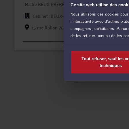
Maître BEUX-PRERE apporte à ses clients la compétenc
Ce site web utilise des cook
à la défense de leurs intérêts, tant en conseil que lor
Cabinet : BEUX-PRERE VINCENT
Nous utilisons des cookies pour 
En confiant un dossier à Maître BEUX-PRERE, vous bén
l’interactivité avec d’autres pl
de votre dossier et des garanties qu'offre la professio
15 rue Rollon 76000 ROUEN
campagnes publicitaires. Parce q
de les refuser tous ou de les pa
Voi
Tout refuser, sauf les c
techniques