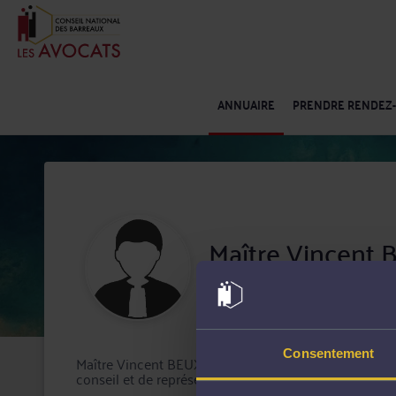
ANNUAIRE
PRENDRE RENDEZ
Maître Vincent
Barreau de Rouen
Consentement
Maître Vincent BEUX-PRERE exerce son activité d'avo
conseil et de représentation en justice.