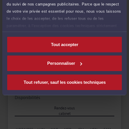
du suivi de nos campagnes publicitaires. Parce que le respect
Droit commercial, des affaires et de la concurrence
de votre vie privée est essentiel pour nous, nous vous laissons
le choix de les accepter, de les refuser tous ou de les
paramétrer, à l’exception des cookies techniques strictement
Droit du numérique et des communications
nécessaires au fonctionnement du site.
Tout accepter
Langues
Personnaliser
Tout refuser, sauf les cookies techniques
Disponibilités
Rendez-vous
cabinet