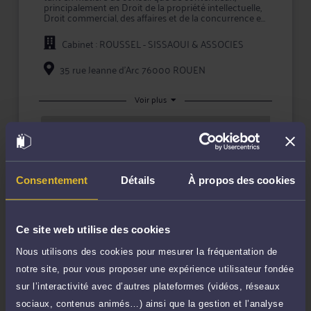
principalement en Droit de la propriété intellectuelle,
Droit commercial, des affaires et de la concurrence et
Droit du numérique et des communications.
Cabinet : ROUSSEL - SISSAOUI & ASSOCIES
Pour toute problématique dans ses champs de
compétence, Me SISSAOUI vous conseille
efficacement et vous assiste en justice, que ce soit en
35 rue Jeanne d'Arc 76000 ROUEN
demande ou pour défendre vos intérêts.
Maître SISSAOUI accorde une importance toute
Voir plus
particulière à l'écoute et au dialogue, et vous aide à
faire valoir vos droits en toute confidentialité et
Rendez-vous cabinet
sécurité juridique.
TTC
150 €
Durée : 60 min
Prendre RDV
Consentement
Détails
À propos des cookies
Ce site web utilise des cookies
Compétences
Nous utilisons des cookies pour mesurer la fréquentation de
notre site, pour vous proposer une expérience utilisateur fondée
sur l’interactivité avec d’autres plateformes (vidéos, réseaux
Droit de la propriété intellectuelle
sociaux, contenus animés…) ainsi que la gestion et l’analyse