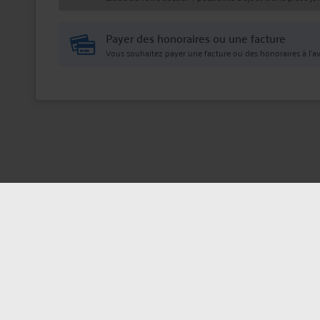
Payer des honoraires ou une facture
Vous souhaitez payer une facture ou des honoraires à l’av
Mentions légales
Politique de confi