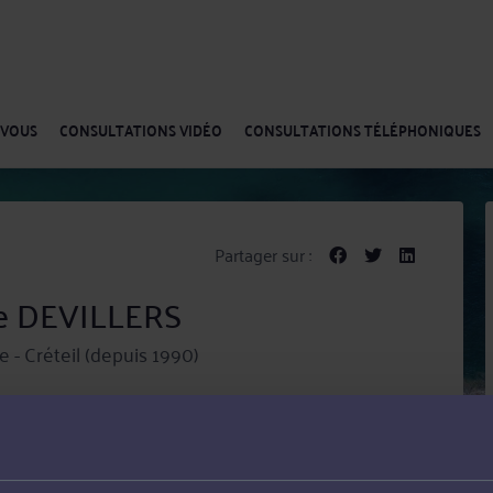
-VOUS
CONSULTATIONS VIDÉO
CONSULTATIONS TÉLÉPHONIQUES
Partager sur :
re DEVILLERS
 - Créteil (depuis 1990)
atière de conseil que de contentieux, principalement en
oit du travail et social et Droit de la famille.