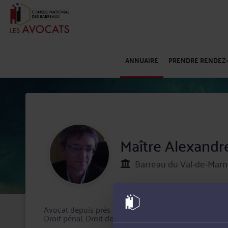
ANNUAIRE
PRENDRE RENDEZ
Maître Alexand
Barreau du Val-de-Marne
Avocat depuis près de 30 ans, J'interviens tant en m
Droit pénal, Droit des étrangers et de la nationalité, Dr