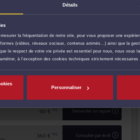
n amont des conflits, et comme avocat chargé d'assurer
Détails
 ce soit en défense, ou pour engager une procédure
e à l'écoute et au dialogue pour vous aider à faire valoir
ies
ES
e.
mesurer la fréquentation de notre site, pour vous proposer une expérien
r plus
ateformes (vidéos, réseaux sociaux, contenus animés…) ainsi que la gesti
ue le respect de votre vie privée est essentiel pour nous, nous vous la
ramétrer, à l’exception des cookies techniques strictement nécessaires
180 €
TTC
Prendre RDV
ookies
180 €
TTC
Prendre RDV
Personnaliser
90 €
TTC
Demander un rappel
360 €
TTC
Consulter par écrit
inte