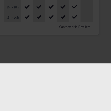
16h - 18h
18h - 20h
Contacter Me Devillers
ateurs
Plan du site
Assistance