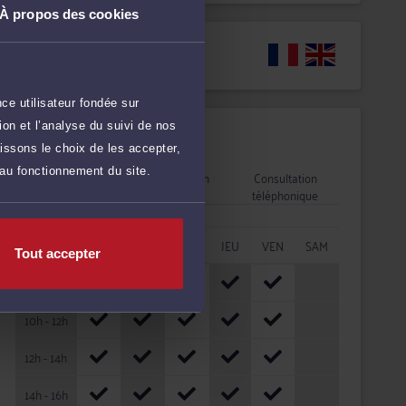
À propos des cookies
Langues
ce utilisateur fondée sur
on et l’analyse du suivi de nos
Disponibilités
issons le choix de les accepter,
 au fonctionnement du site.
Rendez-vous
Consultation
Consultation
cabinet
vidéo
téléphonique
HORAIRES
LUN
MAR
MER
JEU
VEN
SAM
Tout accepter
08h - 10h
10h - 12h
12h - 14h
14h - 16h