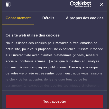
TTC
de 1.000 caractères)
Poser une question
Consentement
Détails
À propos des cookies
Consultation écrite
480 €
Etude de votre dossier + possibilité
TTC
Ce site web utilise des cookies
d'ajout d'une pièce jointe
Nous utilisons des cookies pour mesurer la fréquentation de
Consulter par écrit
notre site, pour vous proposer une expérience utilisateur fondée
sur l’interactivité avec d’autres plateformes (vidéos, réseaux
Payer des honoraires ou une facture
sociaux, contenus animés…) ainsi que la gestion et l’analyse
Vous souhaitez payer une facture ou des
du suivi de nos campagnes publicitaires. Parce que le respect
honoraires à l’avocat par Carte Bancaire.
de votre vie privée est essentiel pour nous, nous vous laissons
Payer
le choix de les accepter, de les refuser tous ou de les
paramétrer, à l’exception des cookies techniques strictement
nécessaires au fonctionnement du site.
Tout accepter
Compétences