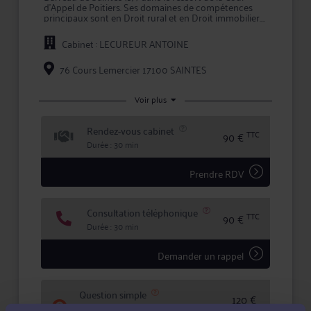
d'Appel de Poitiers. Ses domaines de compétences
principaux sont en Droit rural et en Droit immobilier.
L'approche personnalisée mise en œuvre par Me
Cabinet : LECUREUR ANTOINE
LECUREUR permet d'assurer une prestation de
conseil à valeur ajoutée et une représentation en
justice de qualité devant les tribunaux.
76 Cours Lemercier 17100 SAINTES
En prenant conseil ou en confiant la défense de vos
intérêts à Me LECUREUR, vous bénéficiez d'une
Voir plus
écoute active, de compétences certifiées, et d'une
totale confidentialité dans le traitement de votre
Rendez-vous cabinet
dossier.
TTC
90 €
Durée : 30 min
Prendre RDV
Consultation téléphonique
TTC
90 €
Durée : 30 min
Demander un rappel
Question simple
120 €
Réponse concise à votre question (moins