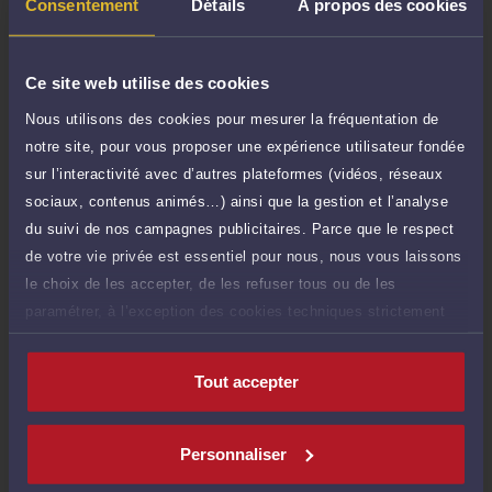
TTC
Consentement
Détails
À propos des cookies
de 1.000 caractères)
Poser une question
Ce site web utilise des cookies
Consultation écrite
Nous utilisons des cookies pour mesurer la fréquentation de
270 €
Etude de votre dossier + possibilité
notre site, pour vous proposer une expérience utilisateur fondée
TTC
d'ajout d'une pièce jointe
sur l’interactivité avec d’autres plateformes (vidéos, réseaux
sociaux, contenus animés…) ainsi que la gestion et l’analyse
Consulter par écrit
du suivi de nos campagnes publicitaires. Parce que le respect
de votre vie privée est essentiel pour nous, nous vous laissons
le choix de les accepter, de les refuser tous ou de les
paramétrer, à l’exception des cookies techniques strictement
Compétences
nécessaires au fonctionnement du site.
Tout accepter
Droit immobilier
Personnaliser
Droit du travail