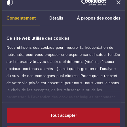
Demander un rappel
Consentement
Détails
À propos des cookies
Consultation écrite
200 €
Etude de votre dossier + possibilité
TTC
d'ajout d'une pièce jointe
Ce site web utilise des cookies
Nous utilisons des cookies pour mesurer la fréquentation de
Consulter par écrit
notre site, pour vous proposer une expérience utilisateur fondée
sur l’interactivité avec d’autres plateformes (vidéos, réseaux
Payer des honoraires ou une facture
sociaux, contenus animés…) ainsi que la gestion et l’analyse
Vous souhaitez payer une facture ou des
honoraires à l’avocat par Carte Bancaire.
du suivi de nos campagnes publicitaires. Parce que le respect
de votre vie privée est essentiel pour nous, nous vous laissons
Payer
le choix de les accepter, de les refuser tous ou de les
paramétrer, à l’exception des cookies techniques strictement
nécessaires au fonctionnement du site.
Tout accepter
Compétences