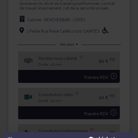
domaines du droit du travail (prud'hommes, contrat
de travail, licenciement...) et de la sécurité sociale
(CPAM, MSA, URSSAF, retraite..,) mais également du
droit public (fonction publique, agent public,
Cabinet : BENDJEBBAR - LOPES
urbanisme, contrat public...). Le cabinet intervient
également régulièrement dans les domaines du droit
de la construction et de la responsabilité médicale.
1 Petite Rue René Caillié 17100 SAINTES
Voir plus
Rendez-vous cabinet
TTC
80 €
Durée : 45 min
Prendre RDV
Consultation vidéo
TTC
60 €
Durée : 25 min
Prendre RDV
Consultation téléphonique
TTC
60 €
Durée : 25 min