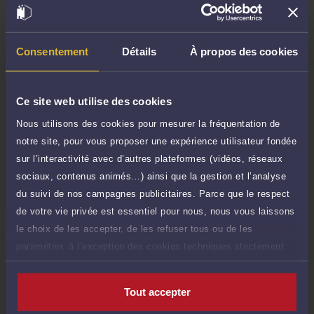
TTC
de 1.000 caractères)
Poser une question
Consentement
Détails
À propos des cookies
Consultation écrite
190 €
Etude de votre dossier + possibilité
TTC
Ce site web utilise des cookies
d'ajout d'une pièce jointe
Nous utilisons des cookies pour mesurer la fréquentation de
Consulter par écrit
notre site, pour vous proposer une expérience utilisateur fondée
sur l’interactivité avec d’autres plateformes (vidéos, réseaux
Payer des honoraires ou une facture
sociaux, contenus animés…) ainsi que la gestion et l’analyse
Vous souhaitez payer une facture ou des
du suivi de nos campagnes publicitaires. Parce que le respect
honoraires à l’avocat par Carte Bancaire.
de votre vie privée est essentiel pour nous, nous vous laissons
Payer
le choix de les accepter, de les refuser tous ou de les
paramétrer, à l’exception des cookies techniques strictement
nécessaires au fonctionnement du site.
Tout accepter
Compétences