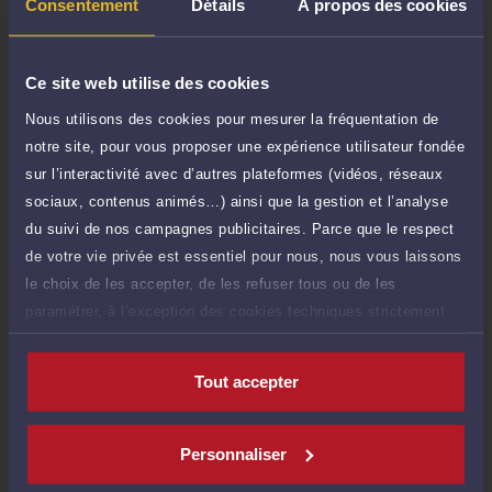
TTC
Consentement
Détails
À propos des cookies
de 1.000 caractères)
Poser une question
Ce site web utilise des cookies
Consultation écrite
Nous utilisons des cookies pour mesurer la fréquentation de
350 €
Etude de votre dossier + possibilité
notre site, pour vous proposer une expérience utilisateur fondée
TTC
d'ajout d'une pièce jointe
sur l’interactivité avec d’autres plateformes (vidéos, réseaux
sociaux, contenus animés…) ainsi que la gestion et l’analyse
Consulter par écrit
du suivi de nos campagnes publicitaires. Parce que le respect
de votre vie privée est essentiel pour nous, nous vous laissons
le choix de les accepter, de les refuser tous ou de les
paramétrer, à l’exception des cookies techniques strictement
Compétences
nécessaires au fonctionnement du site.
Tout accepter
Droit de la famille, des personnes et de leur patrimoine
Personnaliser
Droit pénal