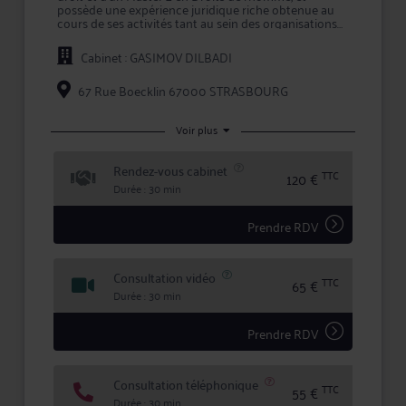
possède une expérience juridique riche obtenue au
cours de ses activités tant au sein des organisations
internationales que des organismes nationaux.
Cabinet : GASIMOV DILBADI
Avant d’effectuer sa formation à l’École Régionale des
Avocats du Grand Est et d’intégrer le Barreau de
67 Rue Boecklin 67000 STRASBOURG
Strasbourg, il a notamment travaillé à la Cour Pénale
Internationale et au Conseil de l’Europe et a assuré les
fonctions de rédacteur de la Revue juridique «
Voir plus
l’Europe des Libertés » publiée par l’Université de
Strasbourg.
Rendez-vous cabinet
TTC
120 €
Durée : 30 min
Il intervient dans de multiples domaines du droit pour
représenter et défendre vos intérêts aussi bien
devant les juridictions nationales que les
Prendre RDV
organisations internationales.
Consultation vidéo
Fort de cette expérience, Maître GASIMOV est à votre
TTC
65 €
disposition pour vous écouter et vous conseiller.
Durée : 30 min
Prendre RDV
Consultation téléphonique
TTC
55 €
Durée : 30 min