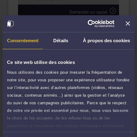
Demander un rappel
Question simple
130 €
Réponse concise à votre question (moins
TTC
de 1.000 caractères)
Consentement
Détails
À propos des cookies
Poser une question
Ce site web utilise des cookies
Consultation écrite
400 €
Nous utilisons des cookies pour mesurer la fréquentation de
Etude de votre dossier + possibilité
TTC
notre site, pour vous proposer une expérience utilisateur fondée
d'ajout d'une pièce jointe
sur l’interactivité avec d’autres plateformes (vidéos, réseaux
Consulter par écrit
sociaux, contenus animés…) ainsi que la gestion et l’analyse
du suivi de nos campagnes publicitaires. Parce que le respect
Payer des honoraires ou une facture
de votre vie privée est essentiel pour nous, nous vous laissons
Vous souhaitez payer une facture ou des
le choix de les accepter, de les refuser tous ou de les
honoraires à l’avocat par Carte Bancaire.
paramétrer, à l’exception des cookies techniques strictement
nécessaires au fonctionnement du site.
Payer