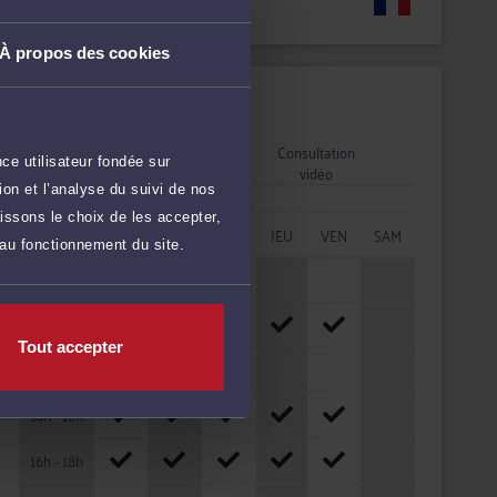
Langues
À propos des cookies
Disponibilités
Rendez-vous
Consultation
ce utilisateur fondée sur
cabinet
vidéo
on et l’analyse du suivi de nos
issons le choix de les accepter,
HORAIRES
LUN
MAR
MER
JEU
VEN
SAM
 au fonctionnement du site.
08h - 10h
10h - 12h
Tout accepter
12h - 14h
14h - 16h
16h - 18h