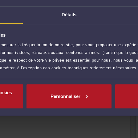
ultés par exemple dans la fonction publique (ex. : sanction
e construire), en lien avec les collectivités territoriales
e), ou encore en ce qui concerne les prestations
Détails
fournir une analyse sérieuse de votre situation. Une
s sont transparents.
ies
r plus
mesurer la fréquentation de notre site, pour vous proposer une expérien
ateformes (vidéos, réseaux sociaux, contenus animés…) ainsi que la gesti
70 €
TTC
Prendre RDV
ue le respect de votre vie privée est essentiel pour nous, nous vous la
ramétrer, à l’exception des cookies techniques strictement nécessaires
70 €
TTC
Prendre RDV
ookies
Personnaliser