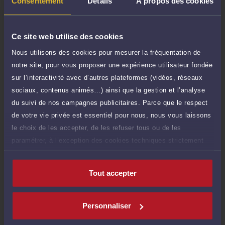
Consentement
Détails
À propos des cookies
Consultation téléphonique
TTC
120 €
Durée : 30 min
Ce site web utilise des cookies
Demander un rappel
Nous utilisons des cookies pour mesurer la fréquentation de
notre site, pour vous proposer une expérience utilisateur fondée
Consultation écrite
300 €
sur l’interactivité avec d’autres plateformes (vidéos, réseaux
Etude de votre dossier + possibilité
TTC
sociaux, contenus animés…) ainsi que la gestion et l’analyse
d'ajout d'une pièce jointe
du suivi de nos campagnes publicitaires. Parce que le respect
Consulter par écrit
de votre vie privée est essentiel pour nous, nous vous laissons
le choix de les accepter, de les refuser tous ou de les
paramétrer, à l’exception des cookies techniques strictement
nécessaires au fonctionnement du site.
Compétences
Tout accepter
Droit immobilier
Personnaliser
(droit de la construction)