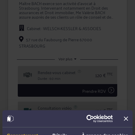
Maître BACH exerce son activité d'avocat à
Strasbourg. Intervenant notamment en Droit des
assurances et Droit immobilier, Me Valérie BACH
assure auprès de ses clients un rôle de conseil et de
représentation en justice.
Cabinet : WELSCH-KESSLER & ASSOCIES
Pour toute problématique dans ses champs de
compétence, Me BACH vous conseille efficacement et
vous assiste en justice, que ce soit en demande ou
57 rue du Faubourg de Pierre 67000
pour défendre vos intérêts.
STRASBOURG
En confiant un dossier à Maître BACH, vous bénéficiez
d'une confidentialité totale dans le traitement de
Voir plus
votre dossier et des garanties qu'offre la profession
d'avocat en matière d'expertise et de sécurité.
Rendez-vous cabinet
TTC
120 €
Durée : 60 min
Prendre RDV
Consultation vidéo
TTC
120 €
Durée : 60 min
Prendre RDV