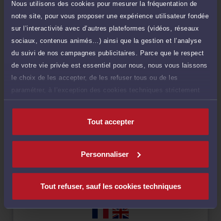
Nous utilisons des cookies pour mesurer la fréquentation de
notre site, pour vous proposer une expérience utilisateur fondée
sur l’interactivité avec d’autres plateformes (vidéos, réseaux
sociaux, contenus animés…) ainsi que la gestion et l’analyse
Compétences
du suivi de nos campagnes publicitaires. Parce que le respect
de votre vie privée est essentiel pour nous, nous vous laissons
le choix de les accepter, de les refuser tous ou de les
Droit de la famille, des personnes et de leur patrimoine
paramétrer, à l’exception des cookies techniques strictement
nécessaires au fonctionnement du site.
Droit commercial, des affaires et de la concurrence
Tout accepter
Droit du crédit et de la consommation
Personnaliser
Tout refuser, sauf les cookies techniques
Langues