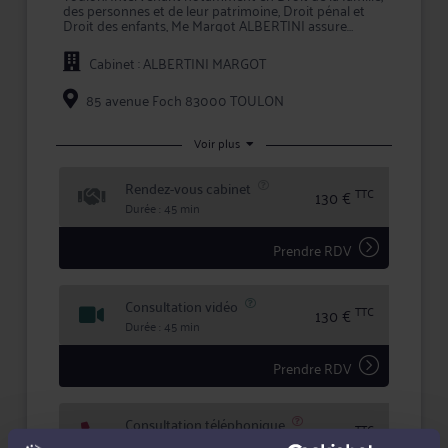
des personnes et de leur patrimoine, Droit pénal et
Droit des enfants, Me Margot ALBERTINI assure
auprès de ses clients un rôle de conseil et de
représentation en justice.
Cabinet : ALBERTINI MARGOT
Maître ALBERTINI intervient à la fois comme conseil
en amont des conflits, et comme avocat chargé
85 avenue Foch 83000 TOULON
d'assurer la défense de vos intérêts devant les
tribunaux, que ce soit en défense, ou pour engager
une procédure contre l'adversaire.
Voir plus
En prenant conseil ou en confiant la défense de vos
Rendez-vous cabinet
intérêts à Me ALBERTINI, vous bénéficiez d'une
TTC
130 €
écoute active, de compétences certifiées, et d'une
Durée : 45 min
totale confidentialité dans le traitement de votre
dossier.
Prendre RDV
Consultation vidéo
TTC
130 €
Durée : 45 min
Prendre RDV
Consultation téléphonique
TTC
130 €
Durée : 45 min