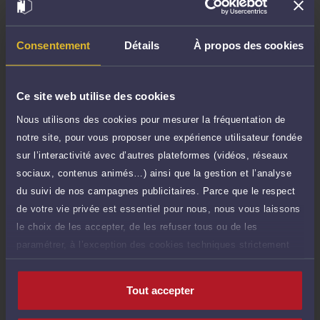
Demander un rappel
Consentement
Détails
À propos des cookies
Question simple
90 €
Réponse concise à votre question (moins
TTC
de 1.000 caractères)
Ce site web utilise des cookies
Nous utilisons des cookies pour mesurer la fréquentation de
Poser une question
notre site, pour vous proposer une expérience utilisateur fondée
sur l’interactivité avec d’autres plateformes (vidéos, réseaux
Consultation écrite
250 €
sociaux, contenus animés…) ainsi que la gestion et l’analyse
Etude de votre dossier + possibilité
TTC
d'ajout d'une pièce jointe
du suivi de nos campagnes publicitaires. Parce que le respect
de votre vie privée est essentiel pour nous, nous vous laissons
Consulter par écrit
le choix de les accepter, de les refuser tous ou de les
paramétrer, à l’exception des cookies techniques strictement
nécessaires au fonctionnement du site.
Tout accepter
Compétences