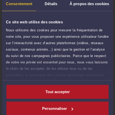
TTC
de 1.000 caractères)
Consentement
Détails
À propos des cookies
Poser une question
Ce site web utilise des cookies
Consultation écrite
360 €
Nous utilisons des cookies pour mesurer la fréquentation de
Etude de votre dossier + possibilité
TTC
notre site, pour vous proposer une expérience utilisateur fondée
d'ajout d'une pièce jointe
sur l’interactivité avec d’autres plateformes (vidéos, réseaux
Consulter par écrit
sociaux, contenus animés…) ainsi que la gestion et l’analyse
du suivi de nos campagnes publicitaires. Parce que le respect
Voir sa Grille indicative des Honoraires
de votre vie privée est essentiel pour nous, nous vous laissons
le choix de les accepter, de les refuser tous ou de les
paramétrer, à l’exception des cookies techniques strictement
nécessaires au fonctionnement du site.
Compétences
Tout accepter
Droit de la famille, des personnes et de leur patrimoine
Personnaliser
Droit du dommage corporel