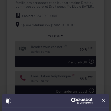
famille, des personnes et de leur patrimoine, Droit du
dommage corporel et Droit pénal, Me Elodie BAYER
assure auprès de ses clients un rôle de conseil et de
représentation en justice.
Cabinet : BAYER ELODIE
Pour toute problématique dans ses champs de
compétence, Me BAYER vous conseille efficacement
19, rue d'Aubuisson 31000 TOULOUSE
et vous assiste en justice, que ce soit en demande ou
pour défendre vos intérêts.
Voir plus
Maître BAYER met ses compétences au service de
chacun de ses clients en leur garantissant expertise
Rendez-vous cabinet
juridique, rigueur et confidentialité dans le traitement
TTC
90 €
de leur dossier.
Durée : 40 min
Prendre RDV
Consultation téléphonique
TTC
55 €
Durée : 20 min
Demander un rappel
Question simple
70 €
Réponse concise à votre question (moins