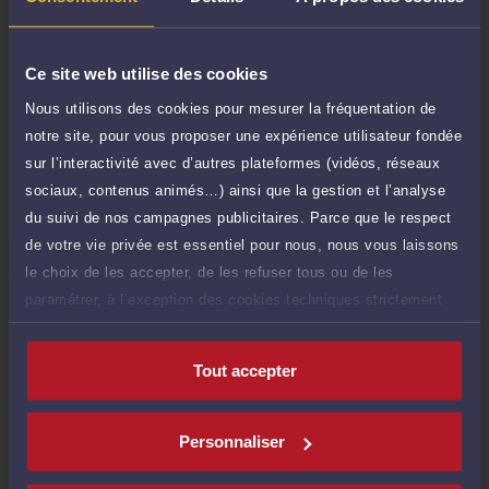
Demander un rappel
Ce site web utilise des cookies
Question simple
100 €
Nous utilisons des cookies pour mesurer la fréquentation de
Réponse concise à votre question (moins
TTC
notre site, pour vous proposer une expérience utilisateur fondée
de 1.000 caractères)
sur l’interactivité avec d’autres plateformes (vidéos, réseaux
Poser une question
sociaux, contenus animés…) ainsi que la gestion et l’analyse
du suivi de nos campagnes publicitaires. Parce que le respect
de votre vie privée est essentiel pour nous, nous vous laissons
le choix de les accepter, de les refuser tous ou de les
paramétrer, à l’exception des cookies techniques strictement
Compétences
nécessaires au fonctionnement du site.
Tout accepter
Droit de la propriété intellectuelle
Personnaliser
Droit commercial, des affaires et de la concurrence