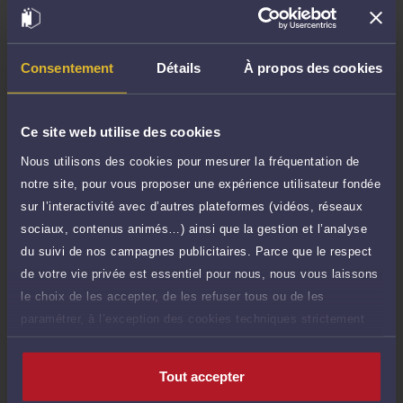
TTC
100 €
Durée : 60 min
Demander un rappel
Consentement
Détails
À propos des cookies
Consultation écrite
240 €
Etude de votre dossier + possibilité
TTC
Ce site web utilise des cookies
d'ajout d'une pièce jointe
Nous utilisons des cookies pour mesurer la fréquentation de
Consulter par écrit
notre site, pour vous proposer une expérience utilisateur fondée
sur l’interactivité avec d’autres plateformes (vidéos, réseaux
Payer des honoraires ou une facture
sociaux, contenus animés…) ainsi que la gestion et l’analyse
Vous souhaitez payer une facture ou des
du suivi de nos campagnes publicitaires. Parce que le respect
honoraires à l’avocat par Carte Bancaire.
de votre vie privée est essentiel pour nous, nous vous laissons
Payer
le choix de les accepter, de les refuser tous ou de les
paramétrer, à l’exception des cookies techniques strictement
nécessaires au fonctionnement du site.
Tout accepter