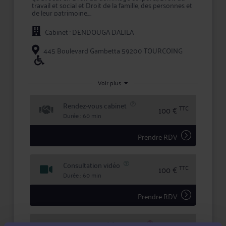
travail et social et Droit de la famille, des personnes et
de leur patrimoine.
Maître DENDOUGA intervient à la fois comme conseil
Cabinet : DENDOUGA DALILA
en amont des conflits, et comme avocat chargé
d'assurer la défense de vos intérêts devant les
tribunaux, que ce soit en défense, ou pour engager
445 Boulevard Gambetta 59200 TOURCOING
une procédure contre l'adversaire.
Maître DENDOUGA accorde une importance toute
particulière à l'écoute et au dialogue, et vous aide à
Voir plus
faire valoir vos droits en toute confidentialité et
sécurité juridique.
Rendez-vous cabinet
TTC
100 €
Durée : 60 min
Prendre RDV
Consultation vidéo
TTC
100 €
Durée : 60 min
Prendre RDV
Consultation téléphonique