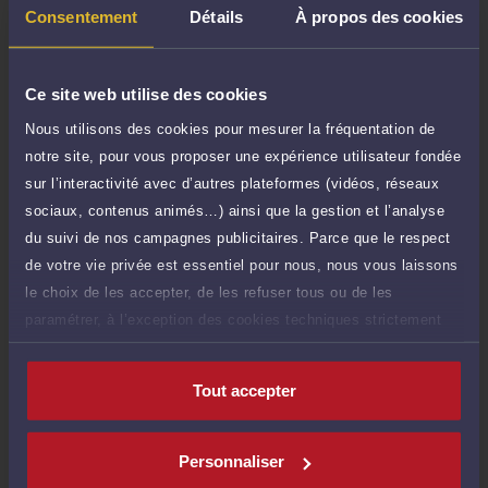
TTC
de 1.000 caractères)
Consentement
Détails
À propos des cookies
Poser une question
Ce site web utilise des cookies
Consultation écrite
300 €
Nous utilisons des cookies pour mesurer la fréquentation de
Etude de votre dossier + possibilité
TTC
notre site, pour vous proposer une expérience utilisateur fondée
d'ajout d'une pièce jointe
sur l’interactivité avec d’autres plateformes (vidéos, réseaux
Consulter par écrit
sociaux, contenus animés…) ainsi que la gestion et l’analyse
du suivi de nos campagnes publicitaires. Parce que le respect
Voir sa Grille indicative des Honoraires
de votre vie privée est essentiel pour nous, nous vous laissons
le choix de les accepter, de les refuser tous ou de les
paramétrer, à l’exception des cookies techniques strictement
nécessaires au fonctionnement du site.
Compétences
Tout accepter
Droit de la propriété intellectuelle
Personnaliser
Droit du numérique et des communications