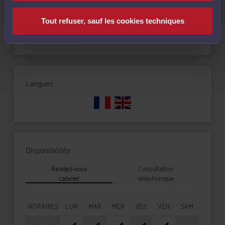
Tout refuser, sauf les cookies techniques
Droit commercial, des affaires et de la concurrence
Langues
Disponibilités
Rendez-vous
Consultation
cabinet
téléphonique
HORAIRES
LUN
MAR
MER
JEU
VEN
SAM