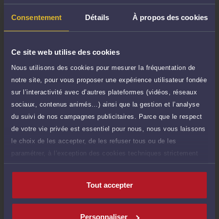
Demander un rappel
Consentement
Détails
À propos des cookies
Question simple
25 €
Ce site web utilise des cookies
Réponse concise à votre question (moins
TTC
de 1.000 caractères)
Nous utilisons des cookies pour mesurer la fréquentation de
notre site, pour vous proposer une expérience utilisateur fondée
Poser une question
sur l’interactivité avec d’autres plateformes (vidéos, réseaux
sociaux, contenus animés…) ainsi que la gestion et l’analyse
Consultation écrite
180 €
du suivi de nos campagnes publicitaires. Parce que le respect
Etude de votre dossier + possibilité
TTC
de votre vie privée est essentiel pour nous, nous vous laissons
d'ajout d'une pièce jointe
le choix de les accepter, de les refuser tous ou de les
Consulter par écrit
paramétrer, à l’exception des cookies techniques strictement
nécessaires au fonctionnement du site.
Tout accepter
Compétences
Personnaliser