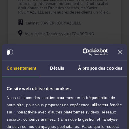
Tourcoing. Intervenant notamment en Droit fiscal et
droit douanier et Droit des sociétés, Me Xavier
ROUMAZEILLE assure auprès de ses clients un rôle de
conseil et de représentation en justice.
Cabinet : XAVIER ROUMAZEILLE
L'approche personnalisée mise en oeuvre par Me
ROUMAZEILLE permet d'assurer une prestation de
conseil à valeur ajoutée et une représentation en
85, rue de la Tossée 59200 TOURCOING
justice de qualité devant les tribunaux.
En prenant conseil ou en confiant la défense de vos
Voir plus
intérêts à Me ROUMAZEILLE, vous bénéficiez d'une
écoute active, de compétences certifiées, et d'une
Rendez-vous cabinet
totale confidentialité dans le traitement de votre
TTC
170 €
dossier.
Durée : 30 min
Consentement
Détails
À propos des cookies
Prendre RDV
Ce site web utilise des cookies
Nous utilisons des cookies pour mesurer la fréquentation de
notre site, pour vous proposer une expérience utilisateur fondée
Compétences
sur l’interactivité avec d’autres plateformes (vidéos, réseaux
sociaux, contenus animés…) ainsi que la gestion et l’analyse
Droit fiscal et droit douanier
du suivi de nos campagnes publicitaires. Parce que le respect