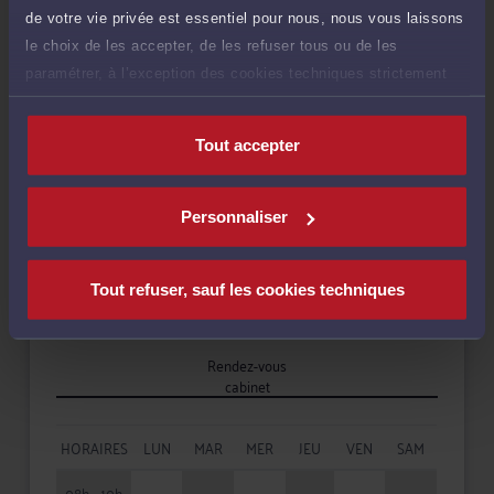
de votre vie privée est essentiel pour nous, nous vous laissons
le choix de les accepter, de les refuser tous ou de les
Droit des sociétés
paramétrer, à l’exception des cookies techniques strictement
nécessaires au fonctionnement du site.
Tout accepter
Langues
Personnaliser
Tout refuser, sauf les cookies techniques
Disponibilités
Rendez-vous
cabinet
HORAIRES
LUN
MAR
MER
JEU
VEN
SAM
08h - 10h