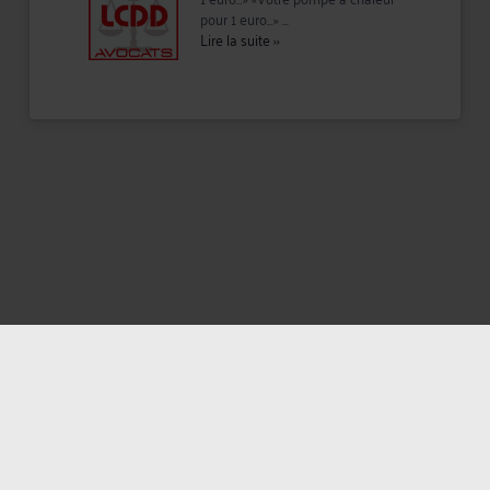
pour 1 euro…» ...
Lire la suite
››
Mentions légales
Politique de confidentialité
Politique des cookies
CGU avocat
CGUV Utilisateurs