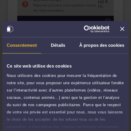
120 €
Réponse concise à votre question (moins
TTC
de 1.000 caractères)
Poser une question
Consultation écrite
240 €
Etude de votre dossier + possibilité
Consentement
Détails
À propos des cookies
TTC
d'ajout d'une pièce jointe
Consulter par écrit
Ce site web utilise des cookies
Nous utilisons des cookies pour mesurer la fréquentation de
notre site, pour vous proposer une expérience utilisateur fondée
sur l’interactivité avec d’autres plateformes (vidéos, réseaux
Compétences
sociaux, contenus animés…) ainsi que la gestion et l’analyse
du suivi de nos campagnes publicitaires. Parce que le respect
de votre vie privée est essentiel pour nous, nous vous laissons
Droit du travail
le choix de les accepter, de les refuser tous ou de les
paramétrer, à l’exception des cookies techniques strictement
Droit du dommage corporel