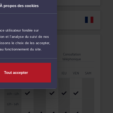
À propos des cookies
Langues
ce utilisateur fondée sur
on et l’analyse du suivi de nos
Disponibilités
issons le choix de les accepter,
 au fonctionnement du site.
Rendez-vous
Consultation
cabinet
téléphonique
HORAIRES
LUN
MAR
MER
JEU
VEN
SAM
Tout accepter
08h - 10h
10h - 12h
12h - 14h