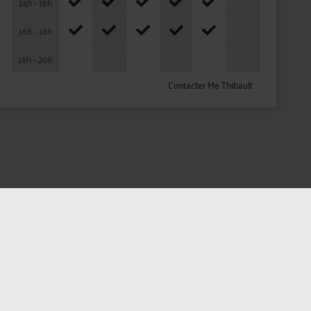
14h - 16h
16h - 18h
18h - 20h
Contacter Me Thibault
ateurs
Plan du site
Assistance