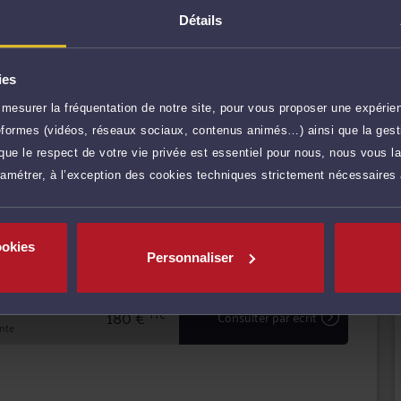
Détails
ur les particuliers, les entreprises que pour des clients
) ;
NCHI-THIBAULT
aisie immobilière et suretés.
t ma réactivité à votre service pour vous assister et vous
ies
r celui de la stratégie procédurale.
 de droit des contrats, de responsabilité civile, de litiges
mesurer la fréquentation de notre site, pour vous proposer une expérien
r plus
s des Procédures et de l’Exécution), j’ai une complète
ateformes (vidéos, réseaux sociaux, contenus animés…) ainsi que la gesti
 immobilières, ventes sur liquidation judiciaire, action en
ue le respect de votre vie privée est essentiel pour nous, nous vous la
100 €
TTC
Prendre RDV
édures et vos titres par la prise de garanties
ramétrer, à l’exception des cookies techniques strictement nécessaires
100 €
TTC
Demander un rappel
ookies
Personnaliser
180 €
TTC
Consulter par écrit
inte