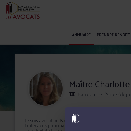
ANNUAIRE
PRENDRE RENDEZ
Maître Charlott
Barreau de l'Aube (depu
Je suis avocat au Barreau de l’AUBE depuis 2005.
J’interviens principalement dans les domaines :
- du droit de la famille (divorce, séparation, actions p